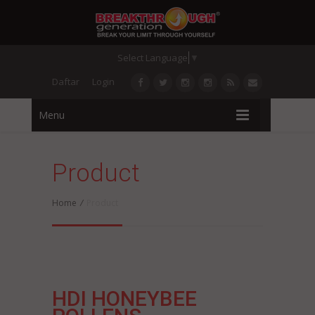
Select Language
▼
Daftar
Login
Menu
Product
Home
/
Product
HDI HONEYBEE