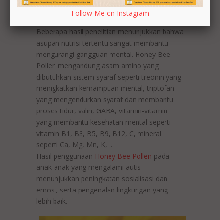
Mencegah Gangguan Mental dan
Follow Me on Instagram
Perkembangan
Beberapa hasil penelitian menunjukkan bahwa
asupan nutrisi tertentu sangat membantu
mengurangi gangguan mental. Honey Bee
Pollen mengandung asam amino yang
dibutuhkan sistem syaraf seperti treonin yang
menigkatkan kemampuan mental, triptofan
yang mengendurkan syaraf dan membantu
proses tidur, valin, GABA, vitamin-vitamin
yang membantu kesehatan mental seperti
vitamin B1, B3, B5, B9, B12, C, mineral
seperti Ca, Mg, Mn, K, I.
Hasil penggunaan
Honey Bee Pollen
pada
anak-anak yang mengalami autis
menunjukkan peningkatan sosialisasi dan
emosi, serta pengenalan lingkungan yang
lebih baik.