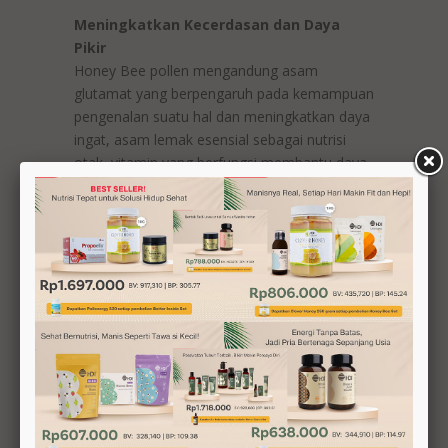
Meningkatkan Kecerdasan dan Daya
Pikir
Honey Bee pollen mengandung asam
glutamat yang berpengaruh pada kemampuan
pengenalan suatu hal dan meningkatkan daya
ingat, asam lemak esensial sebagai nutrisi
otak, vitamin yang berfungsi membantu daya
ingat seperti B1, B3, B6, .
Selain itu peningkatan 25% suplai oksigen oleh
darah membuat otak dapat bekerja lebih lama
dengan beban yang lebih berat, mengingat
lebih banyak, dan memproses informasi
dengan lebih baik.
Ditambah dengan rangsang dari luar seperti
lingkungan keluarga, sekolah, dan teman-
teman, penggunaan Honey Bee Pollen untuk
peningkatan kecerdasan anak dapat terlihat
hasilnya secara signifikan.