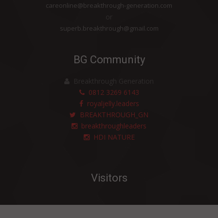
careonline@breakthrough-generation.com
or
superb.breakthrough@gmail.com
BG Community
Breakthrough Generation
0812 3269 6143
royaljelly.leaders
BREAKTHROUGH_GN
breakthroughleaders
HDI NATURE
Visitors