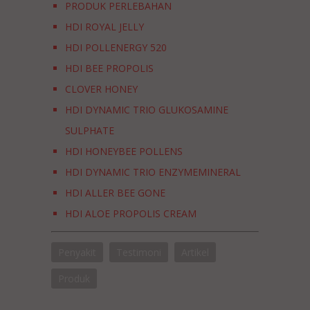
PRODUK PERLEBAHAN
HDI ROYAL JELLY
HDI POLLENERGY 520
HDI BEE PROPOLIS
CLOVER HONEY
HDI DYNAMIC TRIO GLUKOSAMINE
SULPHATE
HDI HONEYBEE POLLENS
HDI DYNAMIC TRIO ENZYMEMINERAL
HDI ALLER BEE GONE
HDI ALOE PROPOLIS CREAM
BSKIN: SMART SKIN SCIENCE
Penyakit
Testimoni
Artikel
HDI TRIMEE II
HDI BEE BOTANICS FACIAL WASH
Produk
HDI BEE BOTANICS MOUTHWASH