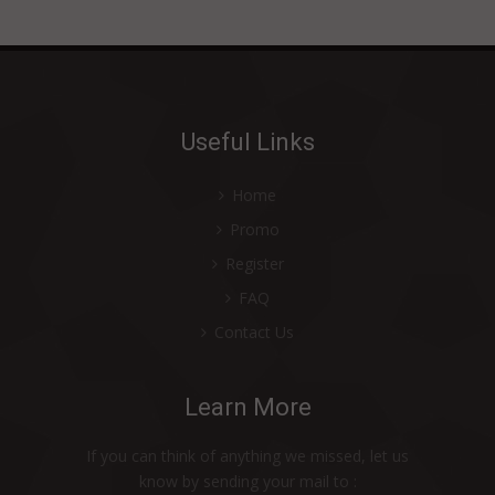
HDI BEE BOTANICS PROPOLIS BATH
SOAP
BEE BOTANIC HAIRCARE
HDI PROLIZ
Useful Links
HDI PURE FTEC-1
PROPOELIX
Home
SOLUSI KANKER: HDI PROPOELIX PLUS
Promo
(versi Indonesia)
Register
DYNAMIC 3
FAQ
KIDS 3
Contact Us
ROYALE BODY CARE
Learn More
If you can think of anything we missed, let us
know by sending your mail to :