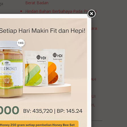
Berat Badan
ga
Hindari Bahan Berbahaya Pada Produk
Perawatan Rambut
Turunkan Demam Si Kecil dengan Cara
n
Alami
Kenali Masalah Reproduksi Setelah
Menopause
Kreasi Resep Clover Honey
Hidup Sehat dengan Madu
VIRUS CMV : KIDS 3 BISA MENAMBAH
DAYAA TAAHAN TUBUH ANAK
KIAT BERPUASA BAGI IBU MENYUSUI
BERPUASA BAGI IBU HAMIL? BOLEH,
ASAL...
JAPANESE ENCHEPALITIS BERKORELASI