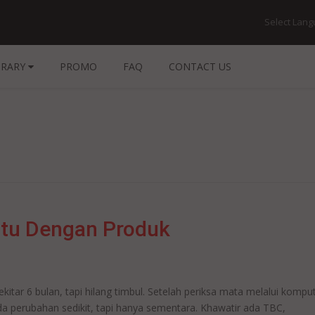
Select Lan
BRARY
PROMO
FAQ
CONTACT US
ntu Dengan Produk
ekitar 6 bulan, tapi hilang timbul. Setelah periksa mata melalui kompu
ada perubahan sedikit, tapi hanya sementara. Khawatir ada TBC,