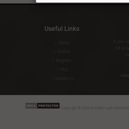
Useful Links
If you c
Home
let us 
Promo
c
Register
FAQ
supe
Contact Us
Copyright © 2026
Breakthrough Generati