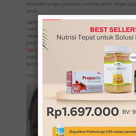
dilakukan rontgen paru-paru, hasilnya aman. Begitu juga
aman.
Kami pindah ke rumah sakit mata lain, hasilnya sama, han
mata. Namun, tak kunjung sembuh, malah mata anak kam
sebelumnya dan direkomendasikan kebagian spesialis 
parah, kami tunda pengobatannya. Hingga akhirnya saya
Naturals Clover Honey
(pagi dan sore), serta dan
HDI Ki
mata tidak merah dan ukurannya kembali normal. Hingg
pun tidak muncul lagi. Puji Tuhan.
Louis C.P Sitanggang 5 Tahun Jakarta