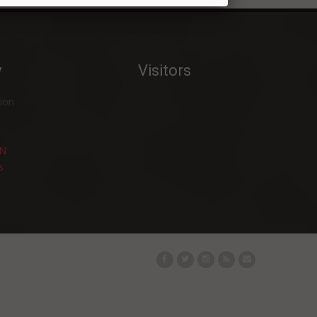
AWAS!!! SERANGAN JANTUNG BISA
MENYERANG ANDA YANG MUDA DAN
BERJIWA MUDA
y
Visitors
NAFSU MAKAN PADA LANSIA
MENURUN, MENGAPA?
ion
APAKAH KEBUTUHAN NUTRISI PRIA
DAN WANITA BERBEDA ?
N
7 JENIS LEBAH PENGHASIL MADU
s
7 NUTRISI KESEHATAN DAN
KESUBURAN PRIA
APA SIH PERBEDAAN HEPATITIS A, B, C,
D, DAN E ?
YUK SEHAT : 10 ATURAN SEHAT SELAMA
BERPUASA
KANKER SERVIKS: PENCEGAHAN SELAIN