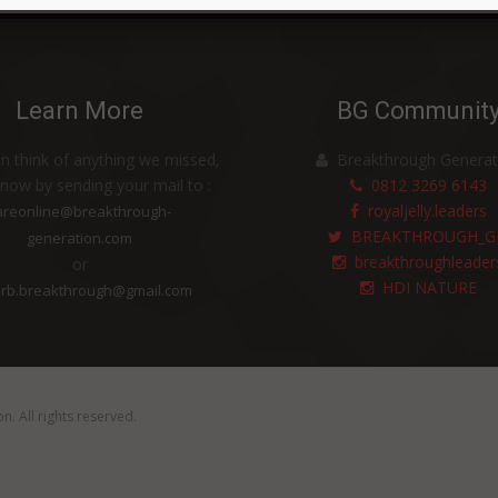
Learn More
BG Communit
an think of anything we missed,
Breakthrough Generat
know by sending your mail to :
0812 3269 6143
royaljelly.leaders
areonline@breakthrough-
BREAKTHROUGH_G
generation.com
breakthroughleader
or
HDI NATURE
rb.breakthrough@gmail.com
on
. All rights reserved.