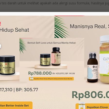
 tes darah untuk melihat apakah ada alergi susu formula, hasilnya ju
ya dikatakan alergi, dan diberikan obat tetes serta oles di sekitar
i tetap merah dan mengecil. Kami pun kembali lagi ke rumah sakit
mata khusus. Namun, karena saat itu, Oktober 2020, pandemi semaki
 ikhtiar rutin memberikan
HDI Kids Honey Bee Pollens
(pagi),
HDI
ds Kids 3
(sore). Sekitar 3 bulan konsumsi mulai terlihat perubahan,
a sekarang anak kami masih rutin konsumsi produk HDI, keluhannya