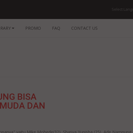
Select Lan
BRARY
PROMO
FAQ
CONTACT US
UNG BISA
 MUDA DAN
npanya" yaitu Mike Mohede(32), Shasya Yunisha (25), Ade Namnung