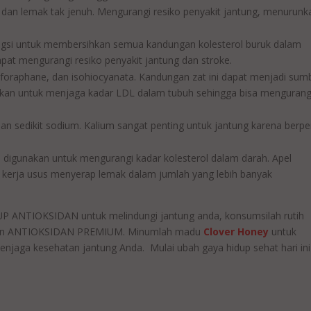
n lemak tak jenuh. Mengurangi resiko penyakit jantung, menurunk
ungsi untuk membersihkan semua kandungan kolesterol buruk dalam
at mengurangi resiko penyakit jantung dan stroke.
lforaphane, dan isohiocyanata. Kandungan zat ini dapat menjadi sum
unakan untuk menjaga kadar LDL dalam tubuh sehingga bisa mengurang
 dan sedikit sodium. Kalium sangat penting untuk jantung karena berp
sa digunakan untuk mengurangi kadar kolesterol dalam darah. Apel
 kerja usus menyerap lemak dalam jumlah yang lebih banyak
NTIOKSIDAN untuk melindungi jantung anda, konsumsilah rutih
akan ANTIOKSIDAN PREMIUM. Minumlah madu
Clover Honey
untuk
njaga kesehatan jantung Anda. Mulai ubah gaya hidup sehat hari ini