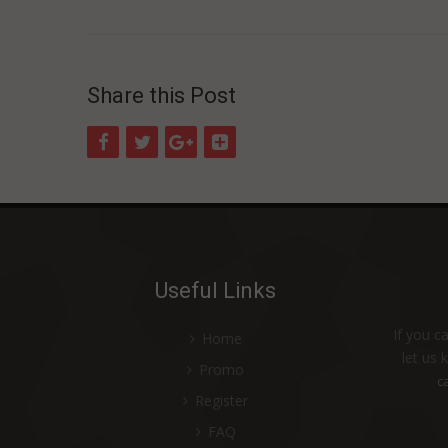
Share this Post
Useful Links
If you c
Home
let us 
Promo
c
Register
FAQ