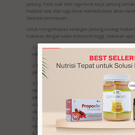
jantung. Pada saat olah raga berat kerja jantung sema
Padahal saat olah raga berat membutuhkan aliran darah y
daripada perempuan.
Untuk mengantisipasi serangan jantung kurangi makan
makanan dengan kadar kolesterol tinggi. Makanan apa y
Ikan Salmon.
Setiap 3 ons daging ikan salmon m
miligram zat omega-3. Selain itu ikan salmon juga m
Kacang almond.
Mengkonsumsi 1 ons kacang alm
jantung. Almod akan menghancurkan kolesterol jaha
Ikan Tuna
. Omega-3 membantu jantung untuk men
menurunkan potensi serangan jantung, meningkatk
yang banyak mengandung kolesterol.
Beras Merah.
Bahan anti oksidan mampu membuat 
oksidan juga mampu mengurangi kadar kolesterol bu
Wortel
. Semua kandungan wortel tersebut bisa
syaraf dalam tubuh.
Sayur Bayam.
Kandungan zat phytochemical dari 