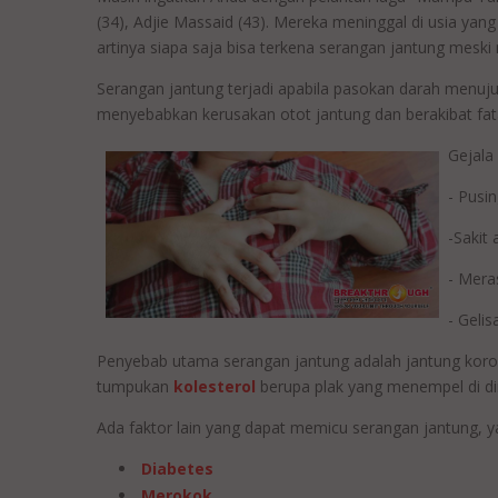
(34), Adjie Massaid (43). Mereka meninggal di usia y
artinya siapa saja bisa terkena serangan jantung mes
Serangan jantung terjadi apabila pasokan darah menuju
menyebabkan kerusakan otot jantung dan berakibat fata
Gejala
- Pusi
-Sakit 
- Mera
- Geli
Penyebab utama serangan jantung adalah jantung koron
tumpukan
kolesterol
berupa plak yang menempel di di
Ada faktor lain yang dapat memicu serangan jantung, ya
Diabetes
Merokok