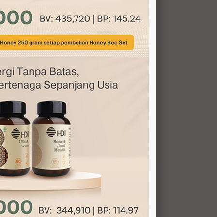
VAKSINASI
VERTIGO, PENYAKIT SERIUS?
m
TAHU NGGA APA FUNGSI GINJAL?
SUPLEMEN YANG BAGAIMANA YANG
ANDA BUTUHKAN?
OBESITAS PADA SAAT KEHAMILAN
PENYAKIT DEGENERATIF PEMBUNUH
TERGANAS
19 EFEK KEMOTERAPI YANG HARUS
di
DIWASPADAI
PERTAMA DI DUNIA, DIKETEMUKAN DI
B
INDONESIA
WASPADA GEJALA PENYAKIT JANTUNG
MINUMAN BERENERGI, AMAN NGGA?
LUPAKAN MINUMAN BERENERGI,