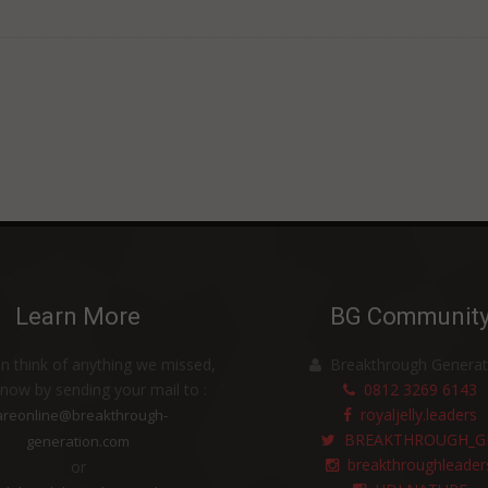
Learn More
BG Communit
an think of anything we missed,
Breakthrough Generat
know by sending your mail to :
0812 3269 6143
royaljelly.leaders
areonline@breakthrough-
BREAKTHROUGH_G
generation.com
breakthroughleader
or