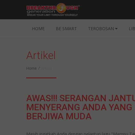
HOME
BE SMART
TEROBOSAN
LI
Artikel
Home
/
Artikel
AWAS!!! SERANGAN JANT
MENYERANG ANDA YANG
BERJIWA MUDA
Masih ingatkah Anda dengan pelantun lagu "Mampu Ta