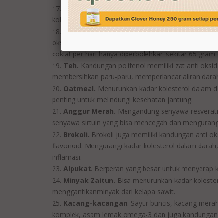
Pepaya.
Zat anti oksidan, vitamin C dan vitamin 
kolesterol tubuh. Mampu mencegah timbunan plak 
Coklat.
Mengandung flavonoid yang termasuk da
oksidasi LDL, meningkatkan aliran darah dari arteri
coklat per hari hanya diperbolehkan sekitar 65 gram.
Teh.
Kandungan polifenol memiliki zat anti oksi
membersihkan paru-paru, memperlancar aliran dara
Oatmeal.
Menurunkan kadar kolesterol dalam d
penting untuk melindungi kesehatan jantung.
Anggur Merah.
Mengandung senyawa resveratro
senyawa sirtuin yang bisa mencegah dan mengurangi
Brokoli.
Brokoli juga memiliki kandungan anti ok
flavonoid. Mengurangi kadar kolesterol dalam dara
inflamasi.
Alpukat
. Berperan yang besar untuk menyerap k
Minyak Zaitun.
Bisa menurunkan kadar kolester
menggantikanminyak dari kelapa sawit.
Kacang-kacangan
. Sayur buncis, kacang mera
komplek, asam lemak omega-3 dan juga kandungan s