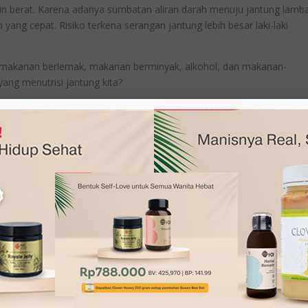
kin berat. Karena adanya sumbatan aliran darah menuju jantung lamba
ang cepat. Risiko terkena serangan jantung lebih besar laki-laki
 makanan berlemak, makanan berminyak, alkohol, dan makanan-
ang menutrisi jantung kita?
engandung lemak antara 5 hingga 11 gram dan 700 hingga 1.800
emiliki banyak kandungan vitamin dan mineral.
ond dalam sehari juga bisa menurunkan resiko terkena penyakit
t dalam darah dan mengubahnya menjadi kolesterol baik.
gatur denyut jantung, melindungi tekanan pada denyut jantung,
an rasio kadar HDL dalam darah dan menggantikan semua makanan
sistem kerja jantung menjadi sangat stabil. Selain itu bahan anti
ruk.
 membangun otot jantung, mencegah stroke dan juga membentuk sis
zat warna hijau daun, vitamin, asam folat dan zat besi. Bayam akan