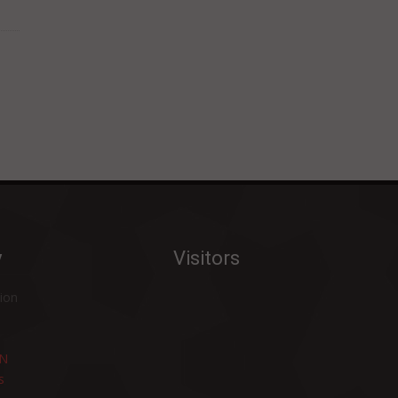
DUNIA
SEJARAH KESEHATAN
INDONESIA dan ANCAMAN EBOLA
EBOLA, VIRUS MEMATIKAN yang BELUM
ADA OBATNYA
KORBAN TEWAS KARENA EBOLA
HAMPIR MENYENTUH ANGKA 1.000
BPOM TEMUKAN BORAKS, FORMALIN,
dan PEWARNA TEKSTIL pada MAKANAN
y
Visitors
KENALI MAKANAN KADALUARSA
The CREATION HEALTH
ion
BREAKTHROUGH
11.000 ORANG INDONESIA MENINGGAL
N
Karena MALARIA tiap tahunnya
s
KAUM HAWA HARUS BACA!!! KEPUTIHAN: