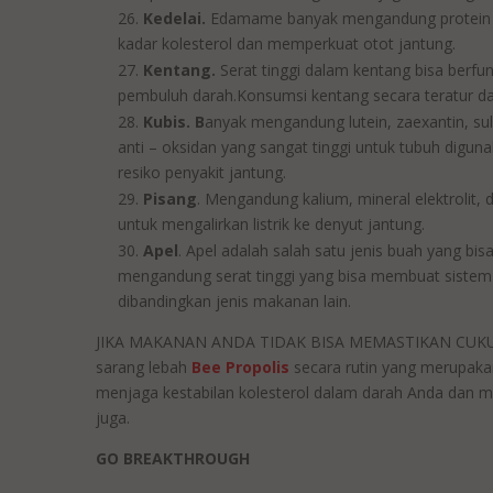
Kedelai.
Edamame banyak mengandung protein da
kadar kolesterol dan memperkuat otot jantung.
Kentang.
Serat tinggi dalam kentang bisa berf
pembuluh darah.Konsumsi kentang secara teratur dap
Kubis. B
anyak mengandung lutein, zaexantin, su
anti – oksidan yang sangat tinggi untuk tubuh dig
resiko penyakit jantung.
Pisang
. Mengandung kalium, mineral elektrolit,
untuk mengalirkan listrik ke denyut jantung.
Apel
. Apel adalah salah satu jenis buah yang bi
mengandung serat tinggi yang bisa membuat sistem
dibandingkan jenis makanan lain.
JIKA MAKANAN ANDA TIDAK BISA MEMASTIKAN CUKUP A
sarang lebah
Bee Propolis
secara rutin yang merup
menjaga kestabilan kolesterol dalam darah Anda dan me
juga.
GO BREAKTHROUGH