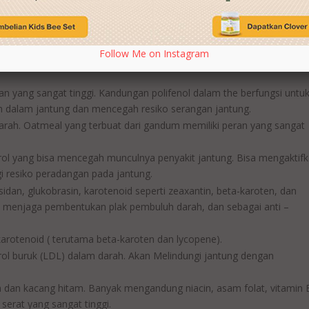
A. tiga nutrisi ini berfungsi untuk mencegah proses oksidasi pada
dalam pembuluh darah.
lam kategori prosianidin dan epikatein. Untuk mengendalikan jumla
Follow Me on Instagram
 ke jantung, mengurangi resiko pembekuan darah di jantung. Konsumsi
dan yang sangat tinggi. Kandungan polifenol dalam the berfungsi untu
h dalam jantung dan mencegah resiko serangan jantung.
arah. Oatmeal yang terbuat dari gandum memiliki peran yang sangat
l yang bisa mencegah munculnya penyakit jantung. Bisa mengaktif
 resiko peradangan pada jantung.
sidan, glukobrasin, karotenoid seperti zeaxantin, beta-karoten, dan
h, menjaga pembentukan plak pembuluh darah, dan sebagai anti –
arotenoid ( terutama beta-karoten dan lycopene).
ol buruk (LDL) dalam darah. Akan Melindungi jantung dengan
h dan kacang hitam. Banyak mengandung niacin, asam folat, vitamin 
erat yang sangat tinggi.