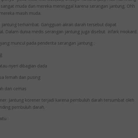
ang sangat muda dan mereka meninggal karena serangan jantung. Ohh
ki mereka masih muda.
 jantung terhambat. Gangguan aliran darah tersebut dapat
l. Dalam dunia medis serangan jantung juga disebut infark miokard.
 yang muncul pada penderita serangan jantung :
ng
atau nyeri dibagian dada
sa lemah dan pusing
sah dan cemas
er. Jantung korener terjadi karena pembuluh darah tersumbat oleh
nding pembuluh darah.
itu :