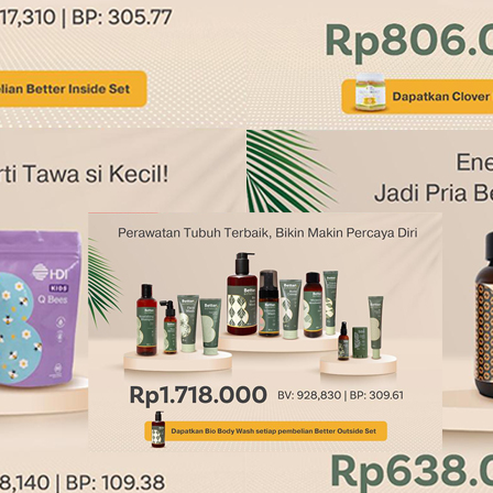
 detak jantung.
ol buruk atau LDL.
magnesium, folat, vitamin E, lemak tak jenuh dan pitosterol. Dala
isa menurunkan resiko masalah pembuluh darah ke bagian jantung.
 rutin dapat menurunkan resiko serangan penyakit jantung dan
 karotenoid. Berfungsi untuk menghambat proses oksidasi LDL.
ngsi untuk mengatur sistem homosistein dalam tubuh sehingga bisa
pene, asam salisilat yang bisa mencegah proses pembekuan darah.
emiliki zat anti oksidan yang sangat tinggi. Zat lain yang sangat
melancarkan peredaran darah dan mencegah masalah plak pada arteri 
untuk jantung, antara lain serat, vitamin B, dan asam folat. Vitamin 
homosistein yang dapat mencegah serangan jantung.
 kalium. kandungan kalium dalam jeruk banyak mengandung mineral
ng.
rperan untuk mengatur sistem kerja pembuluh darah yang bisa