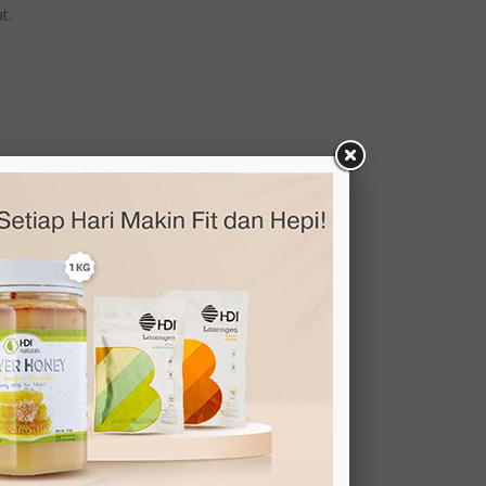
AWAS!!! SERANGAN JANTUNG BISA
t.
MENYERANG ANDA YANG MUDA DAN
BERJIWA MUDA
NAFSU MAKAN PADA LANSIA
MENURUN, MENGAPA?
APAKAH KEBUTUHAN NUTRISI PRIA
DAN WANITA BERBEDA ?
7 JENIS LEBAH PENGHASIL MADU
7 NUTRISI KESEHATAN DAN
KESUBURAN PRIA
APA SIH PERBEDAAN HEPATITIS A, B, C,
D, DAN E ?
YUK SEHAT : 10 ATURAN SEHAT SELAMA
tem
BERPUASA
KANKER SERVIKS: PENCEGAHAN SELAIN