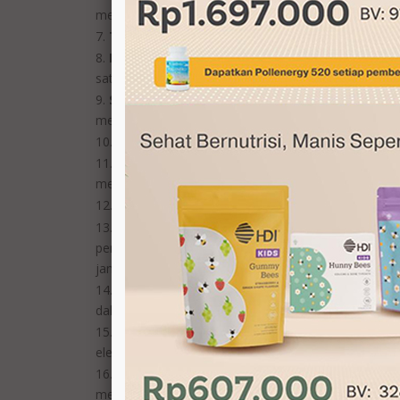
melindungi fungsi jantung, mencegah gangguan pada
Tahu
. Berfungsi untuk mengurangi kadar kolester
Kenari
. Banyak mengandung asam lemak omega-3, 
satu ons mengandung asam amino l-arginine yang b
Susu Kedelai
. Mengkonsumsi susu kedelai secara
menurunkan kadar kolesterol dalam darah.
Paprika Merah
. Ditemukan lebih dari 30 jenis
Ubi Jalar.
Vitamin B6 dalam ubi jalar bisa berfu
mengurangi resiko serangan jantung.
Tomat
. Mngandung vitamin C terutama zat lyco
Blueberri
. Kandungan flavonoid dalam blueberri m
penting untuk jantung adalah antosianin yang bisa 
jantung.
Asparagus
. Kandungan gizi yang sangat penting 
dalam asparagus berfungsi untuk mengatur sistem 
Jeruk
. Mengandung serat, vitamin C, kolin, dan
elektrolit yang berfungsi untuk mengatur detak jantu
Labu.
Kandungan magnesium dalam labu juga be
mencegah serangan jantung dan stroke.