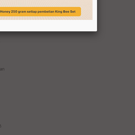
BERALIHLAH KE POLLEN
PRODUK MADU MANUKA DARI NZ
h
DITARIK BALIK DI S'PURA DAN
MALAYSIA
k
WASPADA! PRIA PUN BISA KENA
KANKER PAYUDARA
DIET MAYO
MENCEGAH DIABETES, PERHATIKAN
kan
KADAR INDEKS GLIKEMIK
GOOD BYE SELULIT!
HATI-HATI PENYAKIT DI MUSIM HUJAN
JERAWAT PERTAMAKU
BAHAYA KEKURANGAN ZAT BESI
DELAPAN PERBEDAAN OBAT DAN
B
SUPLEMEN