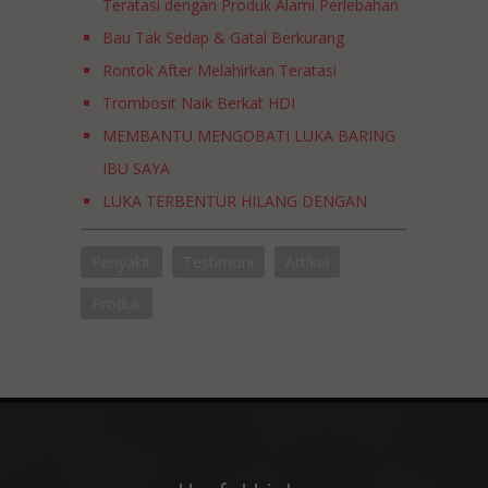
Teratasi dengan Produk Alami Perlebahan
Bau Tak Sedap & Gatal Berkurang
Rontok After Melahirkan Teratasi
Trombosit Naik Berkat HDI
MEMBANTU MENGOBATI LUKA BARING
IBU SAYA
LUKA TERBENTUR HILANG DENGAN
BANTUAN PRODUK PERLEBAHAN? BISA!
Penyakit
Testimoni
Artikel
PRODUK DARURAT YANG HARUS ADA DI
RUMAH
Produk
KULIT WAJAH KEMERAHAN TERATASI
DENGAN BEE BOTANICS™ PROPOLIS
FACIAL WASH GEL
WAJAH BERJERAWAT TERATASI DENGAN
PRODUK PERLEBAHAN