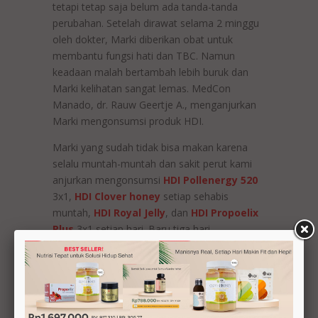
tetapi tetap saja belum ada tanda-tanda
perubahan. Setelah dirawat selama 2 minggu
oleh dokter, Marki diberikan obat untuk
membantu fungsi hati dan TBC. Namun
keadaan malah bertambah lebih buruk dan
Marki kelihatan sangat lemas. MedCon
Manado, dr. Rauw Geertje A., menganjurkan
Marki mengonsumsi produk HDI.
Marki yang sudah tidak bisa makan karena
selalu muntah-muntah dan sakit perut kami
anjurkan mengonsumsi
HDI Pollenergy 520
3x1,
HDI Clover honey
setiap sehabis
muntah,
HDI Royal Jelly
, dan
HDI Propoelix
Plus
3x1 setiap hari. Baru tiga hari
mengonsumsi produk HDI sudah ada
perubahan, Marki sudah bisa duduk dan
muntahnya berkurang.
Ketika dokter memeriksa kembali dan melihat