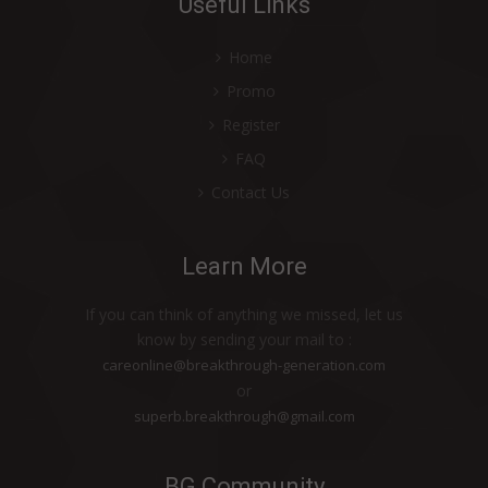
Useful Links
PASUTRI WAJIB COBA PRODUK INI!
RADANG USUS TERBANTU DENGAN
Home
PRODUK ALAMI HDI
Promo
SAKIT MAAG JARANG KAMBUH BERKAT
Register
BANTUAN PRODUK HDI
FAQ
BEE BOTANICS™ SHAMPOO MEMBANTU
Contact Us
PERTUMBUHAN RAMBUT ANAK SAYA
HDI PROPOELIX™ MENJAGA KELUARGA
Learn More
SAYA TETAP SEHAT
MERASAKAN BANYAK MANFAAT HDI
If you can think of anything we missed, let us
ORIGINS™ ROYAL JELLY LIQUID
know by sending your mail to :
careonline@breakthrough-generation.com
PRODUK HDI MEMBANTU KESUBURAN
or
RAMBU
superb.breakthrough@gmail.com
BERSIH, HARUM DAN NYAMAN
PENGOBATAN HERBAL UNTUK BATUK
BG Community