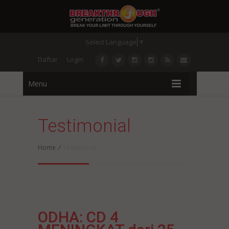
Select Language
▼
Daftar
Login
Menu
Testimonial
Home
/
Testimonial
ODHA: CD 4