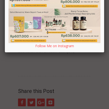
produk
HDI Propoelix Plus
dan membaca
bahwa terdapat jamur Shitake, Maitake,
Lingzhi, maka dokter menyatakan untuk
meminum terus produk HDI. Sedangkan obat-
obat lain dihentikan. Setelah dirawat selama
satu bulan di rumah sakit dan diperiksa
kembali, CD4-nya sebelumnya 25 meningkat
menjadi 156. Marki pun tetap mengonsumsi
produk HDI. (Nama pasien: Marki Xhris -
Follow Me on Instagram
diceritakan oleh dr. Rauw Geertje A)
Share this Post