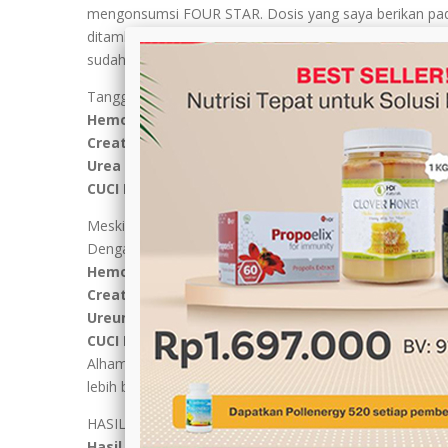
mengonsumsi FOUR STAR. Dosis yang saya berikan pad
ditambah dengan
propoelix 3x1
. Semua itu saya berikan
sudah tidak memberikan obat lagi karena kondisi suam
Tanggal 1 Agustus 2018 kami melakukan cek laboratori
Hemoglobin
meningkat
8,7
Creatinin
menurun
10,27 semula 21
Urea
menurun drastis
127 semula 300
CUCI DARAH hanya jadi 2x Seminggu
Meskipun sudah terlihat membaik saya tetap memberik
Dengan hasil:
Hemoglobin
meningkat
9,52
Creatinin
menurun
9,6
Ureum
naik sedikit
150
CUCI DARAH hanya jadi 1X Seminggu
Alhamdulillah begitu besar berkah yang kami terima mel
lebih baik, dapat mengemudi mobil sendiri, beraktifitas
HASIL LABORATORIUM TERLAMPIR BERIKUT INI :
Hasil LAB 21 Juni 2018