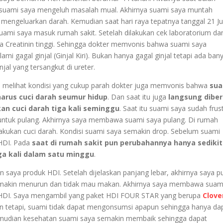
suami saya mengeluh masalah mual. Akhirnya suami saya muntah
 mengeluarkan darah. Kemudian saat hari raya tepatnya tanggal 21 Ju
uami saya masuk rumah sakit. Setelah dilakukan cek laboratorium da
ya Creatinin tinggi. Sehingga dokter memvonis bahwa suami saya
mi gagal ginjal (Ginjal Kiri). Bukan hanya gagal ginjal tetapi ada ban
njal yang tersangkut di ureter.
 melihat kondisi yang cukup parah dokter juga memvonis bahwa
sua
harus cuci darah seumur hidup
. Dan saat itu juga
langsung diber
an cuci darah tiga kali seminggu
. Saat itu suami saya sudah frus
 untuk pulang. Akhirnya saya membawa suami saya pulang. Di rumah
akukan cuci darah. Kondisi suami saya semakin drop. Sebelum suami
HDI. Pada
saat di rumah sakit pun perubahannya hanya sedikit
ga kali dalam satu minggu
.
n saya produk HDI. Setelah dijelaskan panjang lebar, akhirnya saya p
semakin menurun dan tidak mau makan. Akhirnya saya membawa suam
 HDI. Saya mengambil yang paket HDI FOUR STAR yang berupa
Clove
an tetapi, suami tidak dapat mengonsumsi apapun sehingga hanya da
emudian kesehatan suami saya semakin membaik sehingga dapat