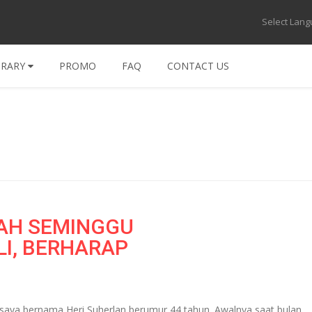
Select Lan
BRARY
PROMO
FAQ
CONTACT US
RAH SEMINGGU
LI, BERHARAP
saya bernama Heri Suherlan berumur 44 tahun. Awalnya saat bulan