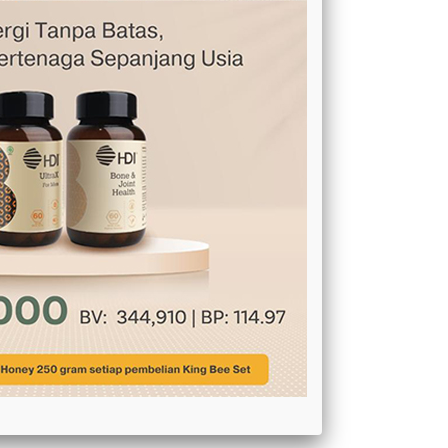
MEMBANTU PERTUMBUHAN RAMBUT
ANAK SAYA
HDI PROPOELIX™ MENJAGA KELUARGA
SAYA TETAP SEHAT
MERASAKAN BANYAK MANFAAT HDI
ORIGINS™ ROYAL JELLY LIQUID
PRODUK HDI MEMBANTU KESUBURAN
RAMBU
BERSIH, HARUM DAN NYAMAN
PENGOBATAN HERBAL UNTUK BATUK
DAN SAKIT TENGGOROKAN
BERAT BADAN IDEAL DENGAN PRODUK
PERLEBAHAN
Terlepas dari Preeklamsia Ketika Hamil
dengan Bantuan Produk Alami HDI