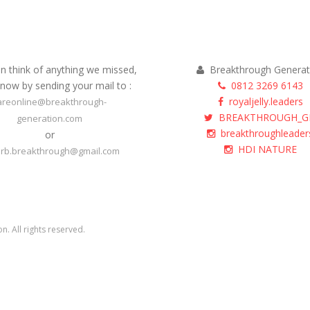
Learn More
BG Communit
an think of anything we missed,
Breakthrough Generat
know by sending your mail to :
0812 3269 6143
royaljelly.leaders
areonline@breakthrough-
BREAKTHROUGH_G
generation.com
breakthroughleader
or
HDI NATURE
rb.breakthrough@gmail.com
on
. All rights reserved.