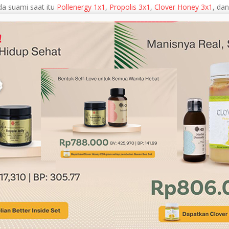
a suami saat itu
Pollenergy 1x1
,
Propolis 3x1
,
Clover Honey 3x1
, dan
 pada suami saya saat berada di rumah sakit. Saat itu juga rumah sak
i saya mulai membaik.
um kembali dan hasilnya sudah mulai membaik.
an kepada suami produk HDI. Kami melakukan cek laboratorium kemb
alui produk HDI sehingga kini suami saya sudah memiliki kualitas hid
 normal seperti sedia kala. Harapannya akan bebas dari cuci darah.