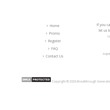
Useful Links
If you c
Home
let us 
Promo
c
Register
FAQ
supe
Contact Us
Copyright © 2026
Breakthrough Generati