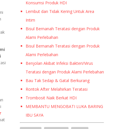
Konsumsi Produk HDI
Lembut dan Tidak Kering Untuk Area
ni
n
Intim
Bisul Bernanah Teratasi dengan Produk
yak
Alami Perlebahan
Bisul Bernanah Teratasi dengan Produk
mi
Alami Perlebahan
i
tasi
Benjolan Akibat Infeksi Bakteri/Virus
Teratasi dengan Produk Alami Perlebahan
Bau Tak Sedap & Gatal Berkurang
Rontok After Melahirkan Teratasi
Trombosit Naik Berkat HDI
un
i
MEMBANTU MENGOBATI LUKA BARING
r
IBU SAYA
pat
LUKA TERBENTUR HILANG DENGAN