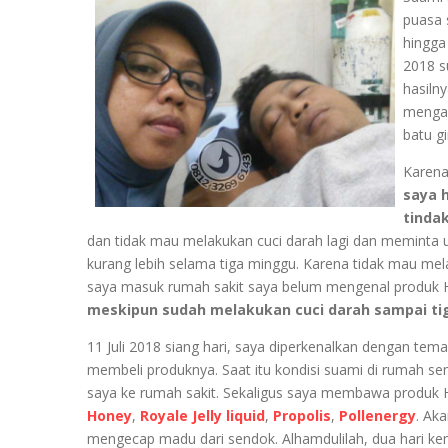
puasa 
hingga
2018 s
hasiln
mengala
batu gi
Karena
saya 
tindak
dan tidak mau melakukan cuci darah lagi dan meminta
kurang lebih selama tiga minggu. Karena tidak mau mel
saya masuk rumah sakit saya belum mengenal produk 
meskipun sudah melakukan cuci darah sampai ti
11 Juli 2018 siang hari, saya diperkenalkan dengan tema
membeli produknya. Saat itu kondisi suami di rumah 
saya ke rumah sakit. Sekaligus saya membawa produk
Honey
,
Royale Jelly liquid
,
Propolis
,
Pollenergy
. Ak
mengecap madu dari sendok. Alhamdulilah, dua hari k