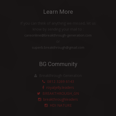
HDI PROPOELIX™ MENJAGA KELUARGA
Learn More
SAYA TETAP SEHAT
MERASAKAN BANYAK MANFAAT HDI
If you can think of anything we missed, let us
ORIGINS™ ROYAL JELLY LIQUID
know by sending your mail to :
careonline@breakthrough-generation.com
PRODUK HDI MEMBANTU KESUBURAN
or
RAMBU
superb.breakthrough@gmail.com
BERSIH, HARUM DAN NYAMAN
PENGOBATAN HERBAL UNTUK BATUK
BG Community
DAN SAKIT TENGGOROKAN
BERAT BADAN IDEAL DENGAN PRODUK
Breakthrough Generation
0812 3269 6143
PERLEBAHAN
royaljelly.leaders
Terlepas dari Preeklamsia Ketika Hamil
BREAKTHROUGH_GN
dengan Bantuan Produk Alami HDI
breakthroughleaders
HDI NATURE
Nafsu Makan Membaik dan Berat Badan
Naik Berkat Produk Alami HDI