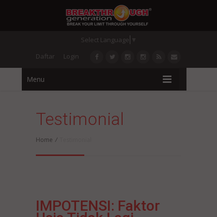
Select Language
▼
Daftar
Login
Menu
Testimonial
Home
/
Testimonial
IMPOTENSI: Faktor