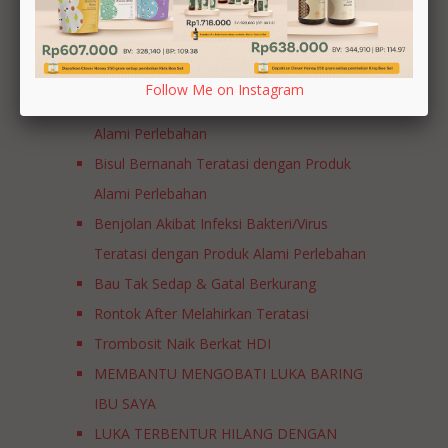
Luka Diabetes Membaik Berkat Rutin
Konsumsi Produk HDI
Lembut dan Tidak Kering Untuk Area Intim
Follow Me on Instagram
Bisul Bernanah Teratasi dengan Produk
Alami Perlebahan
Bisul Bernanah Teratasi dengan Produk
Alami Perlebahan
Benjolan Akibat Infeksi Bakteri/Virus
Teratasi dengan Produk Alami Perlebahan
Bau Tak Sedap & Gatal Berkurang
Rontok After Melahirkan Teratasi
Trombosit Naik Berkat HDI
MEMBANTU MENGOBATI LUKA BARING
IBU SAYA
LUKA TERBENTUR HILANG DENGAN