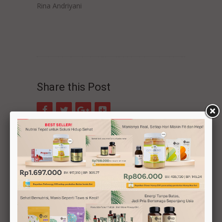
Rina Andriyani
Share this Post
Testimonial
Produk Perlebahan Membantu
Meningkatkan Imun Anak