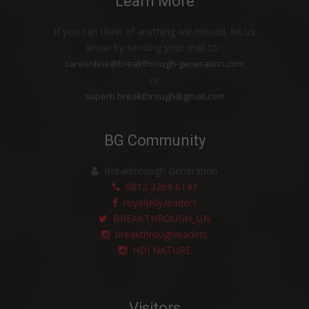
Learn More
SAYA TETAP SEHAT
MERASAKAN BANYAK MANFAAT HDI
If you can think of anything we missed, let us
ORIGINS™ ROYAL JELLY LIQUID
know by sending your mail to :
careonline@breakthrough-generation.com
PRODUK HDI MEMBANTU KESUBURAN
or
RAMBU
superb.breakthrough@gmail.com
BERSIH, HARUM DAN NYAMAN
PENGOBATAN HERBAL UNTUK BATUK
BG Community
DAN SAKIT TENGGOROKAN
BERAT BADAN IDEAL DENGAN PRODUK
Breakthrough Generation
0812 3269 6143
PERLEBAHAN
royaljelly.leaders
Terlepas dari Preeklamsia Ketika Hamil
BREAKTHROUGH_GN
dengan Bantuan Produk Alami HDI
breakthroughleaders
HDI NATURE
Nafsu Makan Membaik dan Berat Badan
Naik Berkat Produk Alami HDI
Bau Tak Sedap dan Gatal Berkurang
Visitors