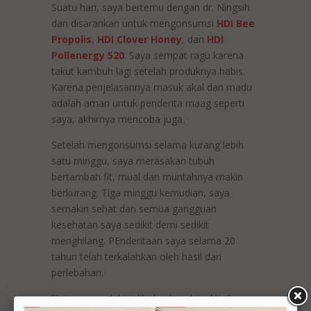
Suatu hari, saya bertemu dengan dr. Ningsih
dan disarankan untuk mengonsumsi
HDI Bee
Propolis
,
HDI Clover Honey
, dan
HDI
Pollenergy 520
. Saya sempat ragu karena
takut kambuh lagi setelah produknya habis.
Karena penjelasannya masuk akal dan madu
adalah aman untuk penderita maag seperti
saya, akhirnya mencoba juga.
Setelah mengonsumsi selama kurang lebih
satu minggu, saya merasakan tubuh
bertambah fit, mual dan muntahnya makin
berkurang. Tiga minggu kemudian, saya
semakin sehat dan semua gangguan
kesehatan saya sedikit demi sedikit
menghilang. PEnderitaan saya selama 20
tahun telah terkalahkan oleh hasil dari
perlebahan.
Kini, saya sudah pulih dan bisa beraktivitas