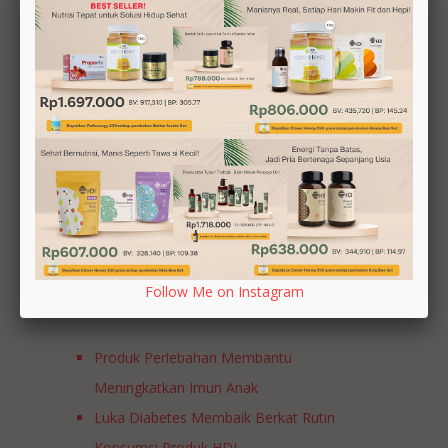
dengan lancar. Terima kasih HDI.
Share this Post
Follow Me on Instagram
Testimonial
Produk Perlebahan Membantu
Meningkatkan Imun Anak
Luka Diabetes Membaik Berkat Rutin
Konsumsi Produk HDI