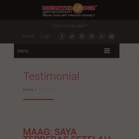
Select Language
▼
Daftar
Login
Menu
Testimonial
Home
/
Testimonial
MAAG: SAYA