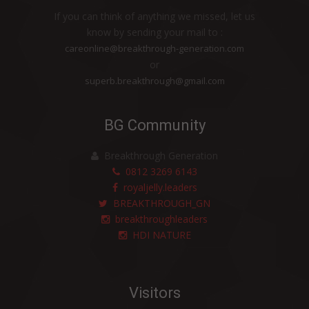
MERASAKAN BANYAK MANFAAT HDI
If you can think of anything we missed, let us
ORIGINS™ ROYAL JELLY LIQUID
know by sending your mail to :
careonline@breakthrough-generation.com
PRODUK HDI MEMBANTU KESUBURAN
or
RAMBU
superb.breakthrough@gmail.com
BERSIH, HARUM DAN NYAMAN
PENGOBATAN HERBAL UNTUK BATUK
BG Community
DAN SAKIT TENGGOROKAN
BERAT BADAN IDEAL DENGAN PRODUK
Breakthrough Generation
0812 3269 6143
PERLEBAHAN
royaljelly.leaders
Terlepas dari Preeklamsia Ketika Hamil
BREAKTHROUGH_GN
dengan Bantuan Produk Alami HDI
breakthroughleaders
HDI NATURE
Nafsu Makan Membaik dan Berat Badan
Naik Berkat Produk Alami HDI
Bau Tak Sedap dan Gatal Berkurang
Visitors
Konsumsi HDI Propoelix Membantu