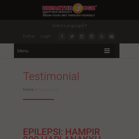
Select Language
▼
Daftar
Login
Menu
Testimonial
Home
/
Testimonial
EPILEPSI: HAMPIR