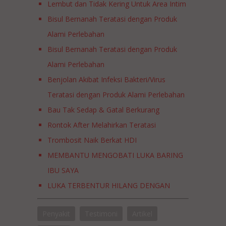
Lembut dan Tidak Kering Untuk Area Intim
Bisul Bernanah Teratasi dengan Produk
Alami Perlebahan
Bisul Bernanah Teratasi dengan Produk
Alami Perlebahan
Benjolan Akibat Infeksi Bakteri/Virus
Teratasi dengan Produk Alami Perlebahan
Bau Tak Sedap & Gatal Berkurang
Rontok After Melahirkan Teratasi
Trombosit Naik Berkat HDI
MEMBANTU MENGOBATI LUKA BARING
IBU SAYA
LUKA TERBENTUR HILANG DENGAN
BANTUAN PRODUK PERLEBAHAN? BISA!
Penyakit
Testimoni
Artikel
PRODUK DARURAT YANG HARUS ADA DI