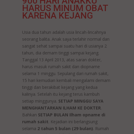
900 HARI ANAKKU
HARUS MINUM OBAT
KARENA KEJANG
Usia dua tahun adalah usia lincah-lincahnya
seorang balita. Anak saya terlahir normal dan
sangat sehat sampai suatu hari di usianya 2
tahun, dia demam tinggi sampai kejang.
Tanggal 13 April 2013, atas saran dokter,
harus masuk rumah sakit dan diopname
selama 1 minggu. Sepulang dari rumah sakit,
15 hari kemudian kembali mengalami demam
tinggi dan berakibat kejang yang kedua
kalinya. Setelah itu kejang terus kambuh
setiap minggunya.
SETIAP MINGGU SAYA
MENGHANTARKAN ILHAM KE DOKTER
.
Bahkan
SETIAP BULAN Ilham opname di
rumah sakit
. Kejadian ini berlangsung
selama
2 tahun 5 bulan (29 bulan)
. Rumah