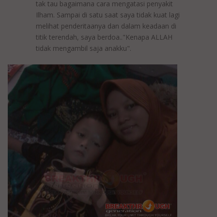
tak tau bagaimana cara mengatasi penyakit
Ilham. Sampai di satu saat saya tidak kuat lagi
melihat penderitaanya dan dalam keadaan di
titik terendah, saya berdoa.."Kenapa ALLAH
tidak mengambil saja anakku".