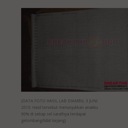
(DATA FOTO HASIL LAB DIAMBIL 3 JUNI
2015: Hasil tersebut menunjukkan anakku
90% di setiap sel sarafnya terdapat
gelombang/bibit kejang)