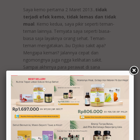
Saya kemo pertama 2 Maret 2013...
tidak
terjadi efek kemo, tidak lemas dan tidak
mual
. Kemo kedua, saya pikir seperti teman-
teman lainnya. Ternyata saya seperti biasa-
biasa saja layaknya orang sehat. Teman-
teman mengatakan...bu Djoko sakit apa?
Mengapa kemari? Jalannya cepat dan
ngomongnya juga ngga kelihatan sakit.
Sampai akhirnya para perawat di sana
mengatakan saya bukan kemo tapi
darmawisata ke rumah sakit he..he..he.
Setelah kemo 8 kali sebulan kemudian bersih
atau negatif, 3 bulan berikutnya saya cek lagi
juga bersih. Kemudian saya CT Scan hasilnya
juga bersih. Setahun kemudian, saya MRI di
RS Panti Rapih karena di Sardjito tidak ada.
Selama satu jam MRI, hasilnya negatif.
Ketahuan ada saraf saya yang terjepit, saya