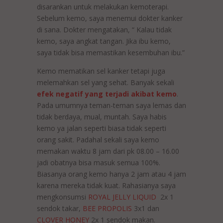
disarankan untuk melakukan kemoterapi.
Sebelum kemo, saya menemui dokter kanker
di sana. Dokter mengatakan, “ Kalau tidak
kemo, saya angkat tangan. Jika ibu kemo,
saya tidak bisa memastikan kesembuhan ibu.”
Kemo mematikan sel kanker tetapi juga
melemahkan sel yang sehat. Banyak sekali
efek negatif yang terjadi akibat kemo
.
Pada umumnya teman-teman saya lemas dan
tidak berdaya, mual, muntah. Saya habis
kemo ya jalan seperti biasa tidak seperti
orang sakit. Padahal sekali saya kemo
memakan waktu 8 jam dari pk 08.00 – 16.00
jadi obatnya bisa masuk semua 100%.
Biasanya orang kemo hanya 2 jam atau 4 jam
karena mereka tidak kuat. Rahasianya saya
mengkonsumsi
ROYAL JELLY LIQUID
2x 1
sendok takar,
BEE PROPOLIS
3x1 dan
CLOVER HONEY
2x 1 sendok makan.