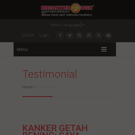
Select Language
▼
Daftar
Login
Menu
Testimonial
Home
/
Testimonial
KANKER GETAH