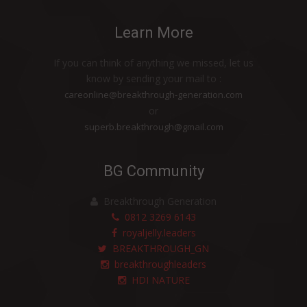
HDI PROPOELIX™ MENJAGA KELUARGA
Learn More
SAYA TETAP SEHAT
MERASAKAN BANYAK MANFAAT HDI
If you can think of anything we missed, let us
ORIGINS™ ROYAL JELLY LIQUID
know by sending your mail to :
careonline@breakthrough-generation.com
PRODUK HDI MEMBANTU KESUBURAN
or
RAMBU
superb.breakthrough@gmail.com
BERSIH, HARUM DAN NYAMAN
PENGOBATAN HERBAL UNTUK BATUK
BG Community
DAN SAKIT TENGGOROKAN
BERAT BADAN IDEAL DENGAN PRODUK
Breakthrough Generation
0812 3269 6143
PERLEBAHAN
royaljelly.leaders
Terlepas dari Preeklamsia Ketika Hamil
BREAKTHROUGH_GN
dengan Bantuan Produk Alami HDI
breakthroughleaders
HDI NATURE
Nafsu Makan Membaik dan Berat Badan
Naik Berkat Produk Alami HDI