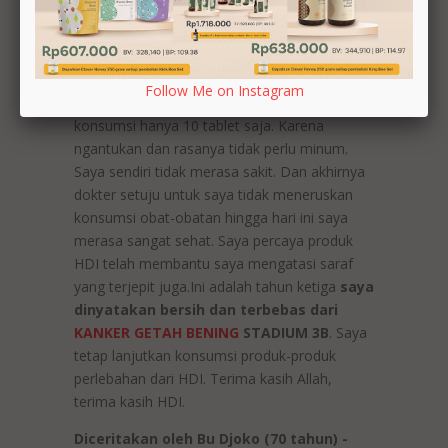
diberikan obat parasetamol dan diasepam 2x
ngantuk dan penghilang nyeri. Ditambah lagi
dengan pake korset yang membuat ribet.
Saya laporan dokter dari 120 tablet
Follow Me on Instagram
parasetamol dan 120 diasepam yang saya
konsumsi hanya 10 tablet saja. Karena
ngantukan dan rasanya tidak perlu minum.
Saya sendiri tidak merasa sakit. Dan akhirnya
dokter setuju untuk saya tidak meneruskan
konsumsi obat-obatan hingga hari ini saya
merasa sangat sehat. Saya percaya produk
HDI telah membantu saya mengatasi saraf
yang terjepit juga.Ini adalah tahun ketiga
saya
dinyatakan bersih dan terbebas dari
KANKER GETAH BENING
STADIUM 3B
. Saya
tetap lanjutkan konsumsi produk-produk
perlebahan dari HDI. Terima kasih Allah,
terima kasih HDI.
Diceritakan oleh Bu Djoko (70 tahun) -