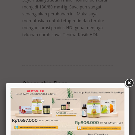
menjadi 130/80 mmHg. Sava pun sangat
senang akan perubahan ini. Maka saya
memutuskan untuk tetap rutin dan teratur
mengonsumsi produk HDI guna menjaga
tekanan darah saya. Terima Kasih HDI.
Share this Post