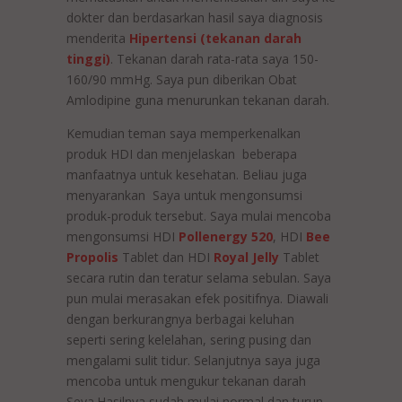
dokter dan berdasarkan hasil saya diagnosis
menderita
Hipertensi (tekanan darah
tinggi)
. Tekanan darah rata-rata saya 150-
160/90 mmHg. Saya pun diberikan Obat
Amlodipine guna menurunkan tekanan darah.
Kemudian teman saya memperkenalkan
produk HDI dan menjelaskan beberapa
manfaatnya untuk kesehatan. Beliau juga
menyarankan Saya untuk mengonsumsi
produk-produk tersebut. Saya mulai mencoba
mengonsumsi HDI
Pollenergy 520
, HDI
Bee
Propolis
Tablet dan HDI
Royal Jelly
Tablet
secara rutin dan teratur selama sebulan. Saya
pun mulai merasakan efek positifnya. Diawali
dengan berkurangnya berbagai keluhan
seperti sering kelelahan, sering pusing dan
mengalami sulit tidur. Selanjutnya saya juga
mencoba untuk mengukur tekanan darah
Seya.Hasilnya sudah mulai normal dan turun