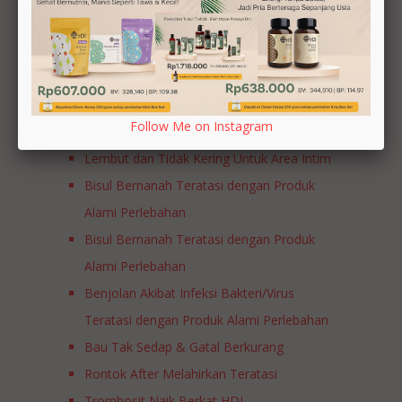
Testimonial
Produk Perlebahan Membantu
Meningkatkan Imun Anak
Luka Diabetes Membaik Berkat Rutin
Follow Me on Instagram
Konsumsi Produk HDI
Lembut dan Tidak Kering Untuk Area Intim
Bisul Bernanah Teratasi dengan Produk
Alami Perlebahan
Bisul Bernanah Teratasi dengan Produk
Alami Perlebahan
Benjolan Akibat Infeksi Bakteri/Virus
Teratasi dengan Produk Alami Perlebahan
Bau Tak Sedap & Gatal Berkurang
Rontok After Melahirkan Teratasi
Trombosit Naik Berkat HDI