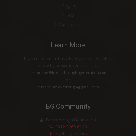
SAKIT MAAG JARANG KAMBUH BERKAT
Register
BANTUAN PRODUK HDI
FAQ
BEE BOTANICS™ SHAMPOO MEMBANTU
Contact Us
PERTUMBUHAN RAMBUT ANAK SAYA
HDI PROPOELIX™ MENJAGA KELUARGA
Learn More
SAYA TETAP SEHAT
MERASAKAN BANYAK MANFAAT HDI
If you can think of anything we missed, let us
ORIGINS™ ROYAL JELLY LIQUID
know by sending your mail to :
careonline@breakthrough-generation.com
PRODUK HDI MEMBANTU KESUBURAN
or
RAMBU
superb.breakthrough@gmail.com
BERSIH, HARUM DAN NYAMAN
PENGOBATAN HERBAL UNTUK BATUK
BG Community
DAN SAKIT TENGGOROKAN
BERAT BADAN IDEAL DENGAN PRODUK
Breakthrough Generation
0812 3269 6143
PERLEBAHAN
royaljelly.leaders