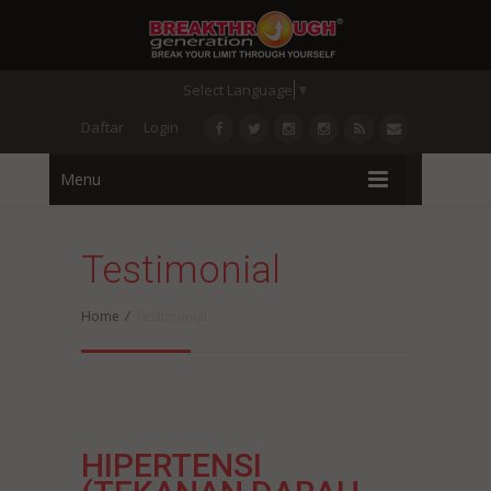
Select Language
▼
Daftar
Login
Menu
Testimonial
Home
/
Testimonial
HIPERTENSI