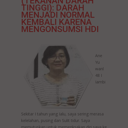
(TEKANAN DARAH
TINGGI): DARAH
MENJADI NORMAL
KEMBALI KARENA
MENGONSUMSI HDI
Ane
Yu
wanl
48 I
Iambi
Sekitar I tahun yang Ialu, saya sering merasa
kelelahan, pusing dan Sulit tidur. Saya
memutuskan untuk memeriksakan diri saya ke