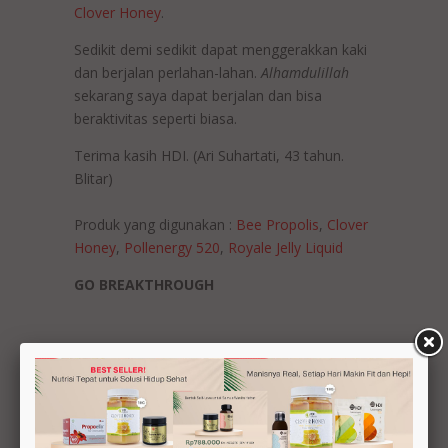
Clover Honey
.
Sedikit demi sedikit dapat menggerakkan kaki
dan berjalan perlahan-lahan.
Alhamdulillah
sekarang saya dapat berjalan dan bisa
beraktivitas seperti biasa.
Terima kasih HDI. (Ari Suhartati, 43 tahun.
Blitar)
Produk yang digunakan :
Bee Propolis
,
Clover
Honey
,
Pollenergy 520
,
Royale Jelly Liquid
GO BREAKTHROUGH
Share this Post