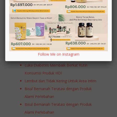
Testimonial
Produk Perlebahan Membantu
Follow Me on Instagram
Meningkatkan Imun Anak
Luka Diabetes Membaik Berkat Rutin
Konsumsi Produk HDI
Lembut dan Tidak Kering Untuk Area Intim
Bisul Bernanah Teratasi dengan Produk
Alami Perlebahan
Bisul Bernanah Teratasi dengan Produk
Alami Perlebahan