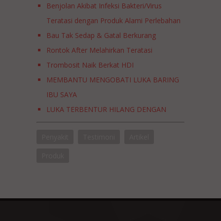
Benjolan Akibat Infeksi Bakteri/Virus
Teratasi dengan Produk Alami Perlebahan
Bau Tak Sedap & Gatal Berkurang
Rontok After Melahirkan Teratasi
Trombosit Naik Berkat HDI
MEMBANTU MENGOBATI LUKA BARING
IBU SAYA
LUKA TERBENTUR HILANG DENGAN
BANTUAN PRODUK PERLEBAHAN? BISA!
Penyakit
Testimoni
Artikel
PRODUK DARURAT YANG HARUS ADA DI
RUMAH
Produk
KULIT WAJAH KEMERAHAN TERATASI
DENGAN BEE BOTANICS™ PROPOLIS
FACIAL WASH GEL
WAJAH BERJERAWAT TERATASI DENGAN