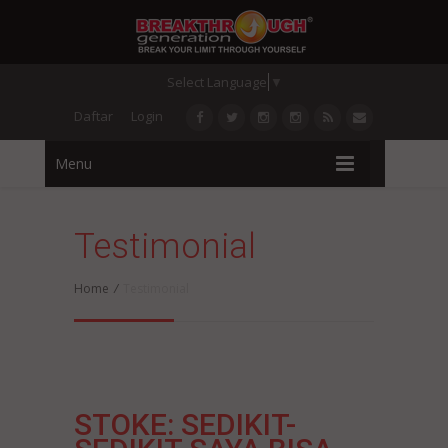
Select Language
▼
Daftar
Login
Menu
Testimonial
Home
/
Testimonial
STOKE: SEDIKIT-