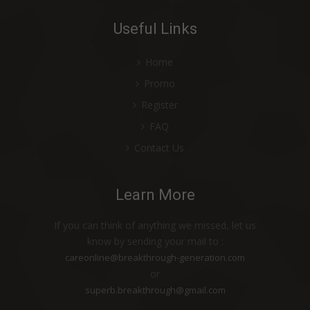
PRODUK PERLEBAHAN
Useful Links
PASUTRI WAJIB COBA PRODUK INI!
RADANG USUS TERBANTU DENGAN
Home
PRODUK ALAMI HDI
Promo
SAKIT MAAG JARANG KAMBUH BERKAT
Register
BANTUAN PRODUK HDI
FAQ
BEE BOTANICS™ SHAMPOO MEMBANTU
Contact Us
PERTUMBUHAN RAMBUT ANAK SAYA
HDI PROPOELIX™ MENJAGA KELUARGA
Learn More
SAYA TETAP SEHAT
MERASAKAN BANYAK MANFAAT HDI
If you can think of anything we missed, let us
ORIGINS™ ROYAL JELLY LIQUID
know by sending your mail to :
careonline@breakthrough-generation.com
PRODUK HDI MEMBANTU KESUBURAN
or
RAMBU
superb.breakthrough@gmail.com
BERSIH, HARUM DAN NYAMAN