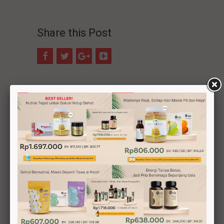
Share this Post
Testimonial
Produk Perlebahan Membantu
Meningkatkan Imun Anak
Luka Diabetes Membaik Berkat Rutin
Konsumsi Produk HDI
Lembut dan Tidak Kering Untuk Area Intim
Bisul Bernanah Teratasi dengan Produk