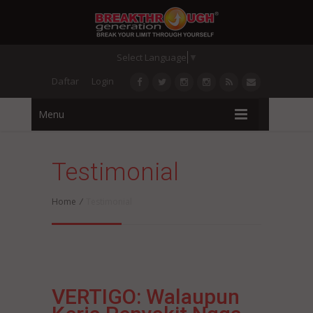
Select Language
▼
Daftar
Login
Menu
Testimonial
Home
/
Testimonial
VERTIGO: Walaupun